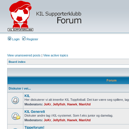
Login
Register
View unanswered posts
|
View active topics
Board index
Forum
Diskuter i vei...
KIL
Her diskuterer vi alt innenfor KIL Toppfotball. Det kan være seg spillere, lag
Moderators:
JoKr
,
Jellyfish
,
Haewk
,
ManUtd
KIL Generelt
Diskuter andre lag i KIL-systemet. Som f.eks junior og damelag.
Moderators:
JoKr
,
Jellyfish
,
Haewk
,
ManUtd
Tippeforum!