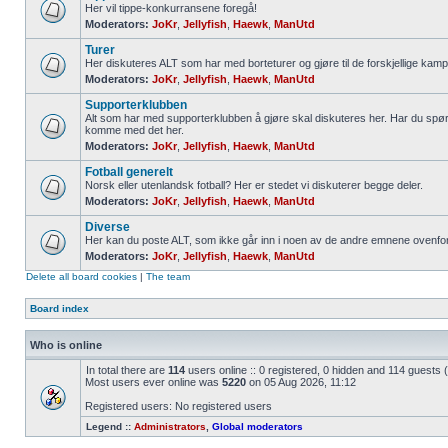
Her vil tippe-konkurransene foregå!
Moderators:
JoKr
,
Jellyfish
,
Haewk
,
ManUtd
Turer
Her diskuteres ALT som har med borteturer og gjøre til de forskjellige kamp
Moderators:
JoKr
,
Jellyfish
,
Haewk
,
ManUtd
Supporterklubben
Alt som har med supporterklubben å gjøre skal diskuteres her. Har du spør
komme med det her.
Moderators:
JoKr
,
Jellyfish
,
Haewk
,
ManUtd
Fotball generelt
Norsk eller utenlandsk fotball? Her er stedet vi diskuterer begge deler.
Moderators:
JoKr
,
Jellyfish
,
Haewk
,
ManUtd
Diverse
Her kan du poste ALT, som ikke går inn i noen av de andre emnene ovenfor
Moderators:
JoKr
,
Jellyfish
,
Haewk
,
ManUtd
Delete all board cookies
|
The team
Board index
Who is online
In total there are
114
users online :: 0 registered, 0 hidden and 114 guests
Most users ever online was
5220
on 05 Aug 2026, 11:12
Registered users: No registered users
Legend ::
Administrators
,
Global moderators