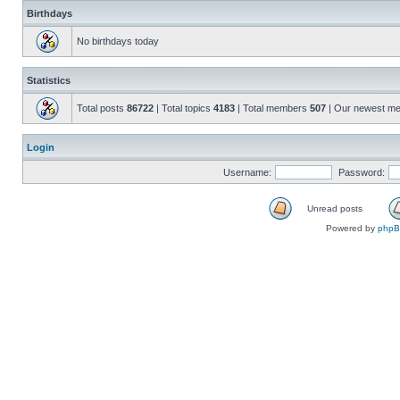
Birthdays
No birthdays today
Statistics
Total posts
86722
| Total topics
4183
| Total members
507
| Our newest m
Login
Username:
Password:
Unread posts
Powered by
php