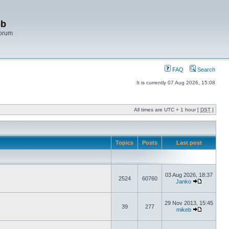
bb
Forum
FAQ
Search
It is currently 07 Aug 2026, 15:08
All times are UTC + 1 hour [
DST
]
Topics
Posts
Last post
03 Aug 2026, 18:37
2524
60760
Janko
29 Nov 2013, 15:45
39
277
mikeb