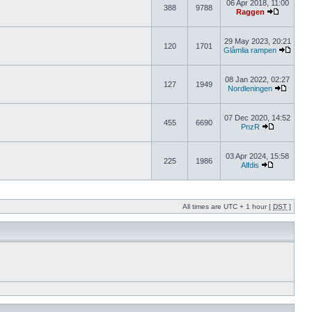
06 Apr 2018, 11:00
388
9788
Raggen
29 May 2023, 20:21
120
1701
Glåmlia rampen
08 Jan 2022, 02:27
127
1949
Nordleningen
07 Dec 2020, 14:52
455
6690
PnzR
03 Apr 2024, 15:58
225
1986
Alfdis
All times are UTC + 1 hour [
DST
]