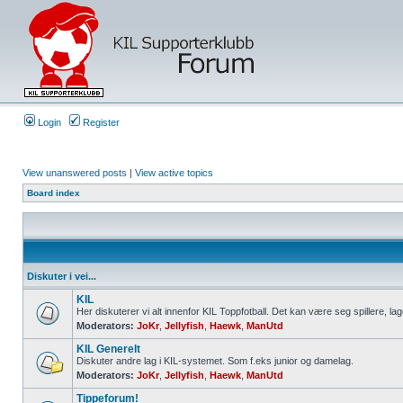
Login
Register
View unanswered posts
|
View active topics
Board index
Diskuter i vei...
KIL
Her diskuterer vi alt innenfor KIL Toppfotball. Det kan være seg spillere, lag
Moderators:
JoKr
,
Jellyfish
,
Haewk
,
ManUtd
KIL Generelt
Diskuter andre lag i KIL-systemet. Som f.eks junior og damelag.
Moderators:
JoKr
,
Jellyfish
,
Haewk
,
ManUtd
Tippeforum!