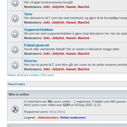
Her vil tippe-konkurransene foregå!
Moderators:
JoKr
,
Jellyfish
,
Haewk
,
ManUtd
Turer
Her diskuteres ALT som har med borteturer og gjøre til de forskjellige kamp
Moderators:
JoKr
,
Jellyfish
,
Haewk
,
ManUtd
Supporterklubben
Alt som har med supporterklubben å gjøre skal diskuteres her. Har du spø
Moderators:
JoKr
,
Jellyfish
,
Haewk
,
ManUtd
Fotball generelt
Norsk eller utenlandsk fotball? Her er stedet vi diskuterer begge deler.
Moderators:
JoKr
,
Jellyfish
,
Haewk
,
ManUtd
Diverse
Her kan du poste ALT, som ikke går inn i noen av de andre emnene ovenfor
Moderators:
JoKr
,
Jellyfish
,
Haewk
,
ManUtd
Delete all board cookies
|
The team
Board index
Who is online
In total there are
981
users online :: 1 registered, 0 hidden and 980 guests
Most users ever online was
5220
on 05 Aug 2026, 11:12
Registered users:
Bing [Bot]
Legend ::
Administrators
,
Global moderators