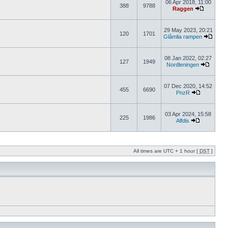
06 Apr 2018, 11:00
388
9788
Raggen
29 May 2023, 20:21
120
1701
Glåmlia rampen
08 Jan 2022, 02:27
127
1949
Nordleningen
07 Dec 2020, 14:52
455
6690
PnzR
03 Apr 2024, 15:58
225
1986
Alfdis
All times are UTC + 1 hour [
DST
]