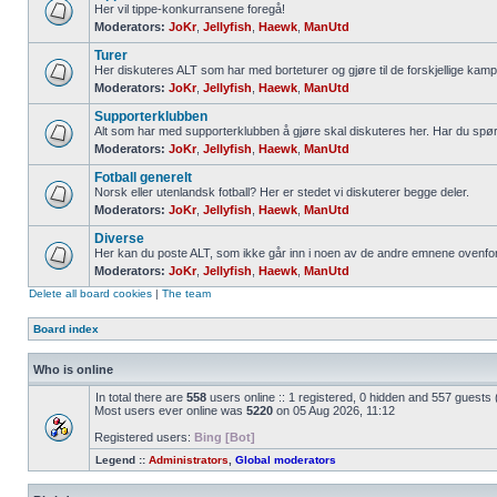
Her vil tippe-konkurransene foregå!
Moderators:
JoKr
,
Jellyfish
,
Haewk
,
ManUtd
Turer
Her diskuteres ALT som har med borteturer og gjøre til de forskjellige kamp
Moderators:
JoKr
,
Jellyfish
,
Haewk
,
ManUtd
Supporterklubben
Alt som har med supporterklubben å gjøre skal diskuteres her. Har du spø
Moderators:
JoKr
,
Jellyfish
,
Haewk
,
ManUtd
Fotball generelt
Norsk eller utenlandsk fotball? Her er stedet vi diskuterer begge deler.
Moderators:
JoKr
,
Jellyfish
,
Haewk
,
ManUtd
Diverse
Her kan du poste ALT, som ikke går inn i noen av de andre emnene ovenfor
Moderators:
JoKr
,
Jellyfish
,
Haewk
,
ManUtd
Delete all board cookies
|
The team
Board index
Who is online
In total there are
558
users online :: 1 registered, 0 hidden and 557 guests
Most users ever online was
5220
on 05 Aug 2026, 11:12
Registered users:
Bing [Bot]
Legend ::
Administrators
,
Global moderators