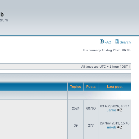
bb
Forum
FAQ
Search
It is currently 10 Aug 2026, 06:06
All times are UTC + 1 hour [
DST
]
Topics
Posts
Last post
03 Aug 2026, 18:37
2524
60760
Janko
29 Nov 2013, 15:45
39
277
mikeb