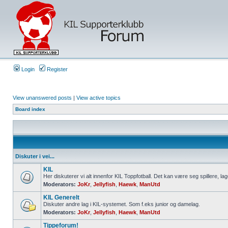
Login
Register
View unanswered posts
|
View active topics
Board index
Diskuter i vei...
KIL
Her diskuterer vi alt innenfor KIL Toppfotball. Det kan være seg spillere, lag
Moderators:
JoKr
,
Jellyfish
,
Haewk
,
ManUtd
KIL Generelt
Diskuter andre lag i KIL-systemet. Som f.eks junior og damelag.
Moderators:
JoKr
,
Jellyfish
,
Haewk
,
ManUtd
Tippeforum!