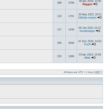
06 Apr 2018, 11:00
388
9788
Raggen
29 May 2023, 20:21
120
1701
Glåmlia rampen
08 Jan 2022, 02:27
127
1949
Nordleningen
07 Dec 2020, 14:52
455
6690
PnzR
03 Apr 2024, 15:58
225
1986
Alfdis
All times are UTC + 1 hour [
DST
]