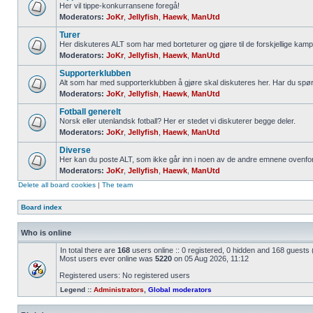
Her vil tippe-konkurransene foregå!
Moderators:
JoKr
,
Jellyfish
,
Haewk
,
ManUtd
Turer
Her diskuteres ALT som har med borteturer og gjøre til de forskjellige kamp
Moderators:
JoKr
,
Jellyfish
,
Haewk
,
ManUtd
Supporterklubben
Alt som har med supporterklubben å gjøre skal diskuteres her. Har du spø
Moderators:
JoKr
,
Jellyfish
,
Haewk
,
ManUtd
Fotball generelt
Norsk eller utenlandsk fotball? Her er stedet vi diskuterer begge deler.
Moderators:
JoKr
,
Jellyfish
,
Haewk
,
ManUtd
Diverse
Her kan du poste ALT, som ikke går inn i noen av de andre emnene ovenfor
Moderators:
JoKr
,
Jellyfish
,
Haewk
,
ManUtd
Delete all board cookies
|
The team
Board index
Who is online
In total there are
168
users online :: 0 registered, 0 hidden and 168 guests
Most users ever online was
5220
on 05 Aug 2026, 11:12
Registered users: No registered users
Legend ::
Administrators
,
Global moderators