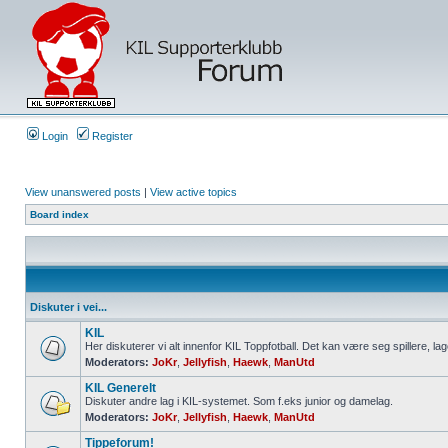
Login
Register
View unanswered posts
|
View active topics
Board index
Diskuter i vei...
KIL
Her diskuterer vi alt innenfor KIL Toppfotball. Det kan være seg spillere, lag
Moderators:
JoKr
,
Jellyfish
,
Haewk
,
ManUtd
KIL Generelt
Diskuter andre lag i KIL-systemet. Som f.eks junior og damelag.
Moderators:
JoKr
,
Jellyfish
,
Haewk
,
ManUtd
Tippeforum!