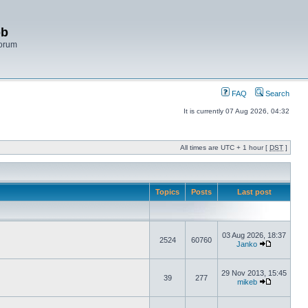
bb
Forum
FAQ
Search
It is currently 07 Aug 2026, 04:32
All times are UTC + 1 hour [
DST
]
Topics
Posts
Last post
03 Aug 2026, 18:37
2524
60760
Janko
29 Nov 2013, 15:45
39
277
mikeb