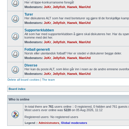
Her vil tippe-konkurransene foregå!
Moderators:
JoKr
,
Jellyfish
,
Haewk
,
ManUtd
Turer
Her diskuteres ALT som har med borteturer og gjøre til de forskjellige kamp
Moderators:
JoKr
,
Jellyfish
,
Haewk
,
ManUtd
Supporterklubben
Alt som har med supporterklubben å gjøre skal diskuteres her. Har du spør
komme med det her.
Moderators:
JoKr
,
Jellyfish
,
Haewk
,
ManUtd
Fotball generelt
Norsk eller utenlandsk fotball? Her er stedet vi diskuterer begge deler.
Moderators:
JoKr
,
Jellyfish
,
Haewk
,
ManUtd
Diverse
Her kan du poste ALT, som ikke går inn i noen av de andre emnene ovenfor
Moderators:
JoKr
,
Jellyfish
,
Haewk
,
ManUtd
Delete all board cookies
|
The team
Board index
Who is online
In total there are
761
users online :: 0 registered, 0 hidden and 761 guests
Most users ever online was
5220
on 05 Aug 2026, 11:12
Registered users: No registered users
Legend ::
Administrators
,
Global moderators