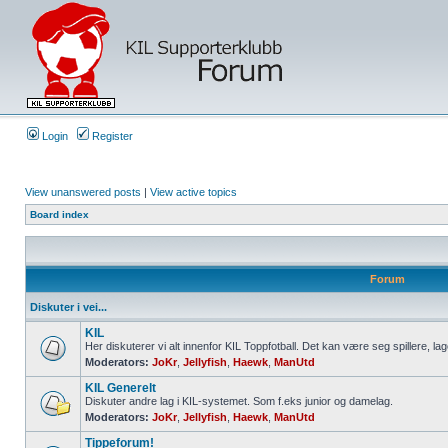
Login
Register
View unanswered posts
|
View active topics
Board index
Forum
Diskuter i vei...
KIL
Her diskuterer vi alt innenfor KIL Toppfotball. Det kan være seg spillere, lag
Moderators:
JoKr
,
Jellyfish
,
Haewk
,
ManUtd
KIL Generelt
Diskuter andre lag i KIL-systemet. Som f.eks junior og damelag.
Moderators:
JoKr
,
Jellyfish
,
Haewk
,
ManUtd
Tippeforum!