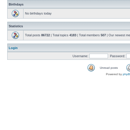
Birthdays
No birthdays today
Statistics
Total posts
86722
| Total topics
4183
| Total members
507
| Our newest m
Login
Username:
Password:
Unread posts
Powered by
php