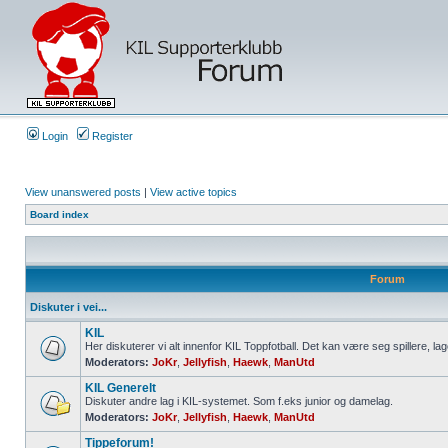
Login
Register
View unanswered posts
|
View active topics
Board index
Forum
Diskuter i vei...
KIL
Her diskuterer vi alt innenfor KIL Toppfotball. Det kan være seg spillere, lag
Moderators:
JoKr
,
Jellyfish
,
Haewk
,
ManUtd
KIL Generelt
Diskuter andre lag i KIL-systemet. Som f.eks junior og damelag.
Moderators:
JoKr
,
Jellyfish
,
Haewk
,
ManUtd
Tippeforum!