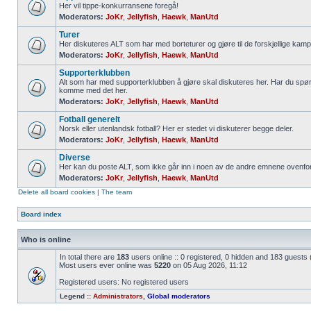
Her vil tippe-konkurransene foregå!
Moderators:
JoKr
,
Jellyfish
,
Haewk
,
ManUtd
Turer
Her diskuteres ALT som har med borteturer og gjøre til de forskjellige kamp
Moderators:
JoKr
,
Jellyfish
,
Haewk
,
ManUtd
Supporterklubben
Alt som har med supporterklubben å gjøre skal diskuteres her. Har du spør
komme med det her.
Moderators:
JoKr
,
Jellyfish
,
Haewk
,
ManUtd
Fotball generelt
Norsk eller utenlandsk fotball? Her er stedet vi diskuterer begge deler.
Moderators:
JoKr
,
Jellyfish
,
Haewk
,
ManUtd
Diverse
Her kan du poste ALT, som ikke går inn i noen av de andre emnene ovenfor
Moderators:
JoKr
,
Jellyfish
,
Haewk
,
ManUtd
Delete all board cookies
|
The team
Board index
Who is online
In total there are
183
users online :: 0 registered, 0 hidden and 183 guests
Most users ever online was
5220
on 05 Aug 2026, 11:12
Registered users: No registered users
Legend ::
Administrators
,
Global moderators