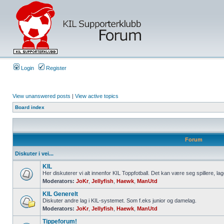
Login
Register
View unanswered posts
|
View active topics
Board index
Forum
Diskuter i vei...
KIL
Her diskuterer vi alt innenfor KIL Toppfotball. Det kan være seg spillere, lag
Moderators:
JoKr
,
Jellyfish
,
Haewk
,
ManUtd
KIL Generelt
Diskuter andre lag i KIL-systemet. Som f.eks junior og damelag.
Moderators:
JoKr
,
Jellyfish
,
Haewk
,
ManUtd
Tippeforum!