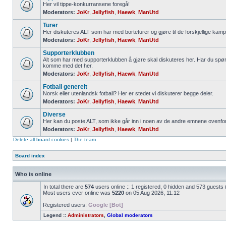
Her vil tippe-konkurransene foregå!
Moderators:
JoKr
,
Jellyfish
,
Haewk
,
ManUtd
Turer
Her diskuteres ALT som har med borteturer og gjøre til de forskjellige kamp
Moderators:
JoKr
,
Jellyfish
,
Haewk
,
ManUtd
Supporterklubben
Alt som har med supporterklubben å gjøre skal diskuteres her. Har du spør
komme med det her.
Moderators:
JoKr
,
Jellyfish
,
Haewk
,
ManUtd
Fotball generelt
Norsk eller utenlandsk fotball? Her er stedet vi diskuterer begge deler.
Moderators:
JoKr
,
Jellyfish
,
Haewk
,
ManUtd
Diverse
Her kan du poste ALT, som ikke går inn i noen av de andre emnene ovenfor
Moderators:
JoKr
,
Jellyfish
,
Haewk
,
ManUtd
Delete all board cookies
|
The team
Board index
Who is online
In total there are
574
users online :: 1 registered, 0 hidden and 573 guests
Most users ever online was
5220
on 05 Aug 2026, 11:12
Registered users:
Google [Bot]
Legend ::
Administrators
,
Global moderators