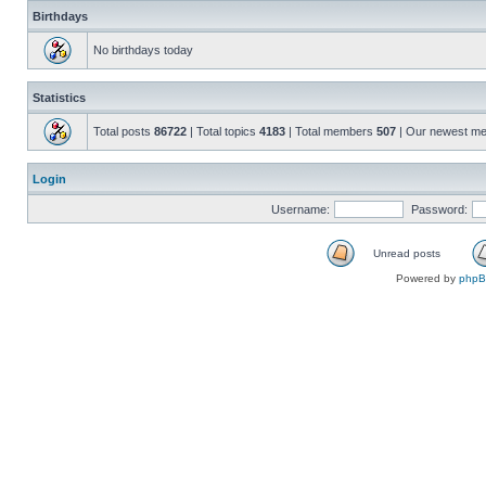
Birthdays
No birthdays today
Statistics
Total posts
86722
| Total topics
4183
| Total members
507
| Our newest m
Login
Username:
Password:
Unread posts
Powered by
php