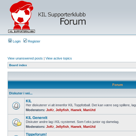
Login
Register
View unanswered posts
|
View active topics
Board index
Forum
Diskuter i vei...
KIL
Her diskuterer vi alt innenfor KIL Toppfotball. Det kan være seg spillere, lag
Moderators:
JoKr
,
Jellyfish
,
Haewk
,
ManUtd
KIL Generelt
Diskuter andre lag i KIL-systemet. Som f.eks junior og damelag.
Moderators:
JoKr
,
Jellyfish
,
Haewk
,
ManUtd
Tippeforum!