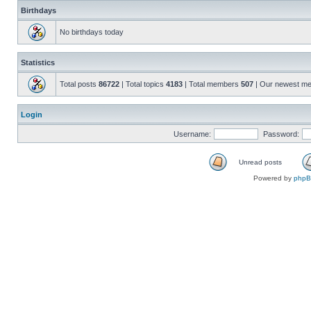
Birthdays
No birthdays today
Statistics
Total posts
86722
| Total topics
4183
| Total members
507
| Our newest m
Login
Username:
Password:
Unread posts
Powered by
php