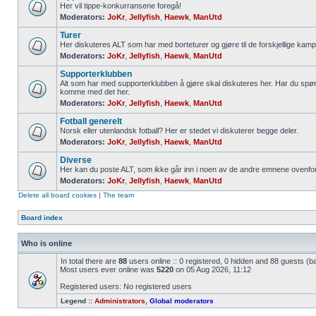
Her vil tippe-konkurransene foregå!
Moderators:
JoKr
,
Jellyfish
,
Haewk
,
ManUtd
Turer
Her diskuteres ALT som har med borteturer og gjøre til de forskjellige kamp
Moderators:
JoKr
,
Jellyfish
,
Haewk
,
ManUtd
Supporterklubben
Alt som har med supporterklubben å gjøre skal diskuteres her. Har du spør
komme med det her.
Moderators:
JoKr
,
Jellyfish
,
Haewk
,
ManUtd
Fotball generelt
Norsk eller utenlandsk fotball? Her er stedet vi diskuterer begge deler.
Moderators:
JoKr
,
Jellyfish
,
Haewk
,
ManUtd
Diverse
Her kan du poste ALT, som ikke går inn i noen av de andre emnene ovenfor
Moderators:
JoKr
,
Jellyfish
,
Haewk
,
ManUtd
Delete all board cookies
|
The team
Board index
Who is online
In total there are
88
users online :: 0 registered, 0 hidden and 88 guests (b
Most users ever online was
5220
on 05 Aug 2026, 11:12
Registered users: No registered users
Legend ::
Administrators
,
Global moderators