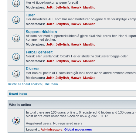
Her vil tippe-konkurransene foregå!
Moderators:
JoKr
,
Jellyfish
,
Haewk
,
ManUtd
Turer
Her diskuteres ALT som har med borteturer og gjøre til de forskjellige kamp
Moderators:
JoKr
,
Jellyfish
,
Haewk
,
ManUtd
Supporterklubben
Alt som har med supporterklubben å gjøre skal diskuteres her. Har du spør
komme med det her.
Moderators:
JoKr
,
Jellyfish
,
Haewk
,
ManUtd
Fotball generelt
Norsk eller utenlandsk fotball? Her er stedet vi diskuterer begge deler.
Moderators:
JoKr
,
Jellyfish
,
Haewk
,
ManUtd
Diverse
Her kan du poste ALT, som ikke går inn i noen av de andre emnene ovenfor
Moderators:
JoKr
,
Jellyfish
,
Haewk
,
ManUtd
Delete all board cookies
|
The team
Board index
Who is online
In total there are
130
users online :: 0 registered, 0 hidden and 130 guests
Most users ever online was
5220
on 05 Aug 2026, 11:12
Registered users: No registered users
Legend ::
Administrators
,
Global moderators