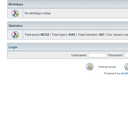
Birthdays
No birthdays today
Statistics
Total posts
86722
| Total topics
4183
| Total members
507
| Our newest m
Login
Username:
Password:
Unread posts
Powered by
php