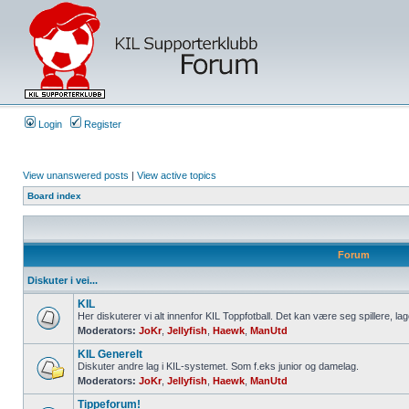
Login
Register
View unanswered posts
|
View active topics
Board index
Forum
Diskuter i vei...
KIL
Her diskuterer vi alt innenfor KIL Toppfotball. Det kan være seg spillere, lag
Moderators:
JoKr
,
Jellyfish
,
Haewk
,
ManUtd
KIL Generelt
Diskuter andre lag i KIL-systemet. Som f.eks junior og damelag.
Moderators:
JoKr
,
Jellyfish
,
Haewk
,
ManUtd
Tippeforum!