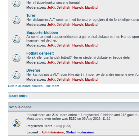
Her vil tippe-konkurransene foregå!
Moderators:
JoKr
,
Jellyfish
,
Haewk
,
ManUtd
Turer
Her diskuteres ALT som har med borteturer og gjøre til de forskjellige kamp
Moderators:
JoKr
,
Jellyfish
,
Haewk
,
ManUtd
Supporterklubben
Alt som har med supporterklubben å gjøre skal diskuteres her. Har du spør
komme med det her.
Moderators:
JoKr
,
Jellyfish
,
Haewk
,
ManUtd
Fotball generelt
Norsk eller utenlandsk fotball? Her er stedet vi diskuterer begge deler.
Moderators:
JoKr
,
Jellyfish
,
Haewk
,
ManUtd
Diverse
Her kan du poste ALT, som ikke går inn i noen av de andre emnene ovenfor
Moderators:
JoKr
,
Jellyfish
,
Haewk
,
ManUtd
Delete all board cookies
|
The team
Board index
Who is online
In total there are
214
users online :: 1 registered, 0 hidden and 213 guests
Most users ever online was
5220
on 05 Aug 2026, 11:12
Registered users:
Bing [Bot]
Legend ::
Administrators
,
Global moderators