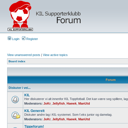
Login
Register
View unanswered posts
|
View active topics
Board index
Forum
Diskuter i vei...
KIL
Her diskuterer vi alt innenfor KIL Toppfotball. Det kan være seg spillere, lag
Moderators:
JoKr
,
Jellyfish
,
Haewk
,
ManUtd
KIL Generelt
Diskuter andre lag i KIL-systemet. Som f.eks junior og damelag.
Moderators:
JoKr
,
Jellyfish
,
Haewk
,
ManUtd
Tippeforum!