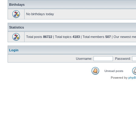
Birthdays
No birthdays today
Statistics
Total posts
86722
| Total topics
4183
| Total members
507
| Our newest m
Login
Username:
Password:
Unread posts
Powered by
php