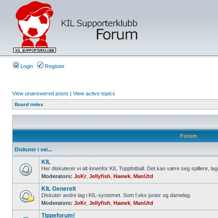
Login
Register
View unanswered posts
|
View active topics
Board index
Forum
Diskuter i vei...
KIL
Her diskuterer vi alt innenfor KIL Toppfotball. Det kan være seg spillere, lag
Moderators:
JoKr
,
Jellyfish
,
Haewk
,
ManUtd
KIL Generelt
Diskuter andre lag i KIL-systemet. Som f.eks junior og damelag.
Moderators:
JoKr
,
Jellyfish
,
Haewk
,
ManUtd
Tippeforum!