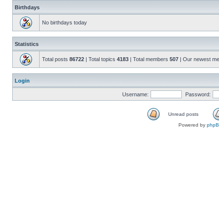
Birthdays
No birthdays today
Statistics
Total posts
86722
| Total topics
4183
| Total members
507
| Our newest m
Login
Username:
Password:
Unread posts
Powered by
php