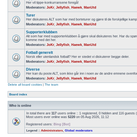
Her vil tippe-konkurransene foregå!
Moderators:
JoKr
,
Jellyfish
,
Haewk
,
ManUtd
Turer
Her diskuteres ALT som har med borteturer og gjøre til de forskjellige kamp
Moderators:
JoKr
,
Jellyfish
,
Haewk
,
ManUtd
Supporterklubben
Alt som har med supporterklubben å gjøre skal diskuteres her. Har du spør
komme med det her.
Moderators:
JoKr
,
Jellyfish
,
Haewk
,
ManUtd
Fotball generelt
Norsk eller utenlandsk fotball? Her er stedet vi diskuterer begge deler.
Moderators:
JoKr
,
Jellyfish
,
Haewk
,
ManUtd
Diverse
Her kan du poste ALT, som ikke går inn i noen av de andre emnene ovenfor
Moderators:
JoKr
,
Jellyfish
,
Haewk
,
ManUtd
Delete all board cookies
|
The team
Board index
Who is online
In total there are
117
users online :: 1 registered, 0 hidden and 116 guests
Most users ever online was
5220
on 05 Aug 2026, 11:12
Registered users:
Bing [Bot]
Legend ::
Administrators
,
Global moderators