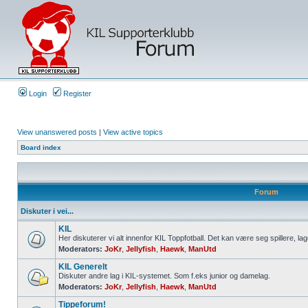
Login
Register
View unanswered posts
|
View active topics
Board index
Forum
Diskuter i vei...
KIL
Her diskuterer vi alt innenfor KIL Toppfotball. Det kan være seg spillere, lag
Moderators:
JoKr
,
Jellyfish
,
Haewk
,
ManUtd
KIL Generelt
Diskuter andre lag i KIL-systemet. Som f.eks junior og damelag.
Moderators:
JoKr
,
Jellyfish
,
Haewk
,
ManUtd
Tippeforum!