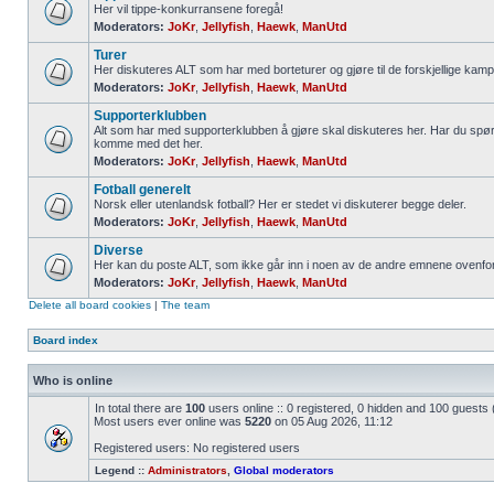
Her vil tippe-konkurransene foregå!
Moderators:
JoKr
,
Jellyfish
,
Haewk
,
ManUtd
Turer
Her diskuteres ALT som har med borteturer og gjøre til de forskjellige kamp
Moderators:
JoKr
,
Jellyfish
,
Haewk
,
ManUtd
Supporterklubben
Alt som har med supporterklubben å gjøre skal diskuteres her. Har du spør
komme med det her.
Moderators:
JoKr
,
Jellyfish
,
Haewk
,
ManUtd
Fotball generelt
Norsk eller utenlandsk fotball? Her er stedet vi diskuterer begge deler.
Moderators:
JoKr
,
Jellyfish
,
Haewk
,
ManUtd
Diverse
Her kan du poste ALT, som ikke går inn i noen av de andre emnene ovenfor
Moderators:
JoKr
,
Jellyfish
,
Haewk
,
ManUtd
Delete all board cookies
|
The team
Board index
Who is online
In total there are
100
users online :: 0 registered, 0 hidden and 100 guests
Most users ever online was
5220
on 05 Aug 2026, 11:12
Registered users: No registered users
Legend ::
Administrators
,
Global moderators