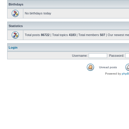
Birthdays
No birthdays today
Statistics
Total posts
86722
| Total topics
4183
| Total members
507
| Our newest m
Login
Username:
Password:
Unread posts
Powered by
php