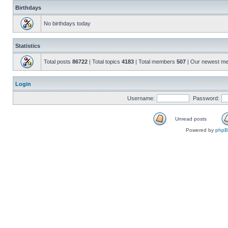
Birthdays
No birthdays today
Statistics
Total posts
86722
| Total topics
4183
| Total members
507
| Our newest m
Login
Username:
Password:
Unread posts
Powered by
php