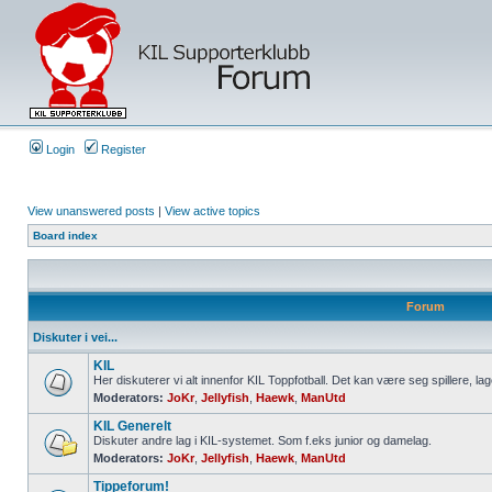
Login
Register
View unanswered posts
|
View active topics
Board index
Forum
Diskuter i vei...
KIL
Her diskuterer vi alt innenfor KIL Toppfotball. Det kan være seg spillere, lag
Moderators:
JoKr
,
Jellyfish
,
Haewk
,
ManUtd
KIL Generelt
Diskuter andre lag i KIL-systemet. Som f.eks junior og damelag.
Moderators:
JoKr
,
Jellyfish
,
Haewk
,
ManUtd
Tippeforum!