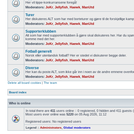
Her vil tippe-konkurransene foregå!
Moderators:
JoKr
,
Jellyfish
,
Haewk
,
ManUtd
Turer
Her diskuteres ALT som har med borteturer og gjøre til de forskjellige kamp
Moderators:
JoKr
,
Jellyfish
,
Haewk
,
ManUtd
Supporterklubben
Alt som har med supporterklubben å gjøre skal diskuteres her. Har du spør
komme med det her.
Moderators:
JoKr
,
Jellyfish
,
Haewk
,
ManUtd
Fotball generelt
Norsk eller utenlandsk fotball? Her er stedet vi diskuterer begge deler.
Moderators:
JoKr
,
Jellyfish
,
Haewk
,
ManUtd
Diverse
Her kan du poste ALT, som ikke går inn i noen av de andre emnene ovenfor
Moderators:
JoKr
,
Jellyfish
,
Haewk
,
ManUtd
Delete all board cookies
|
The team
Board index
Who is online
In total there are
411
users online :: 0 registered, 0 hidden and 411 guests
Most users ever online was
5220
on 05 Aug 2026, 11:12
Registered users: No registered users
Legend ::
Administrators
,
Global moderators